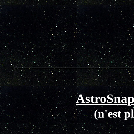
AstroSna
(n'est p